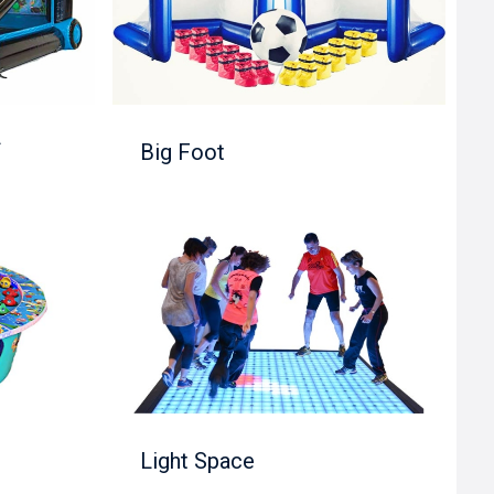
f
Big Foot
e
Light Space