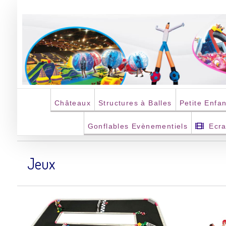
Passer
au
contenu
Châteaux
Structures à Balles
Petite Enfa
Gonflables Evènementiels
Ecr
Jeux