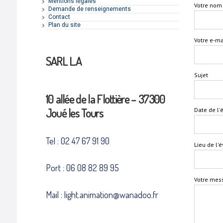
Mentions légales
Votre nom 
Demande de renseignements
Contact
Plan du site
Votre e-ma
SARL L.A
Sujet
10 allée de la Flottière – 37300
Joué les Tours
Date de l
Tel : 02 47 67 91 90
Lieu de l
Port : 06 08 82 89 95
Votre mes
Mail : light.animation@wanadoo.fr