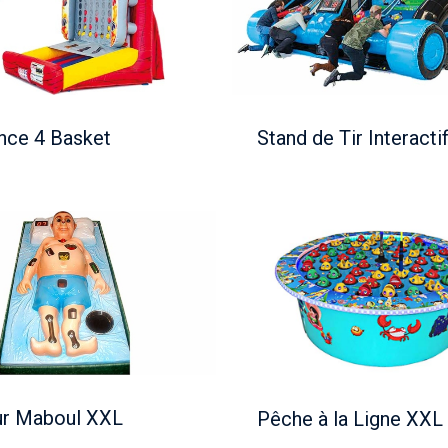
and de Tir Interactif
Big Foot
nce 4 Basket
Stand de Tir Interacti
Light Spac
êche à la Ligne XXL
r Maboul XXL
Pêche à la Ligne XXL