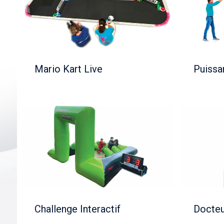
Puissance 4 Basket
St
Mario Kart Live
Puissa
Docteur Maboul XXL
P
Challenge Interactif
Docteu