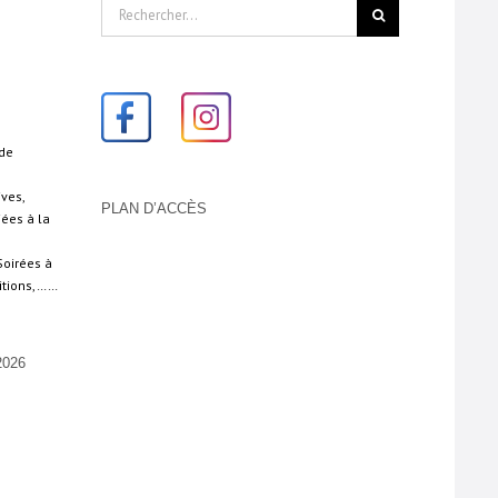
Rechercher:
 de
ives,
PLAN D’ACCÈS
iées à la
Soirées à
sitions,……
026