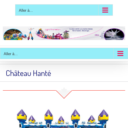
Passer
au
contenu
Aller à...
Aller à...
Château Hanté