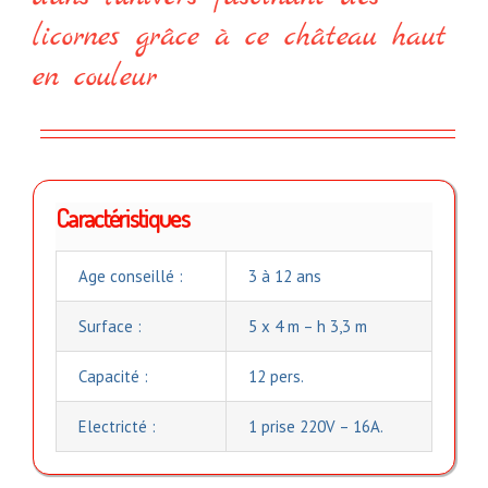
licornes grâce à ce château haut
en couleur
Caractéristiques
Age conseillé :
3 à 12 ans
Surface :
5 x 4 m – h 3,3 m
Capacité :
12 pers.
Electricté :
1 prise 220V – 16A.