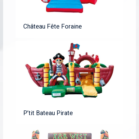
Château Fête Foraine
P’tit Bateau Pirate