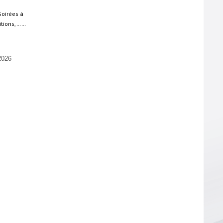
Soirées à
sitions,……
026