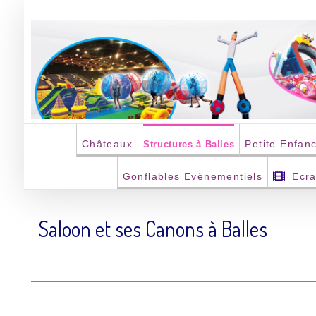
Passer
au
contenu
Châteaux
Petite Enfan
Structures à Balles
Gonflables Evènementiels
Ecr
Saloon et ses Canons à Balles