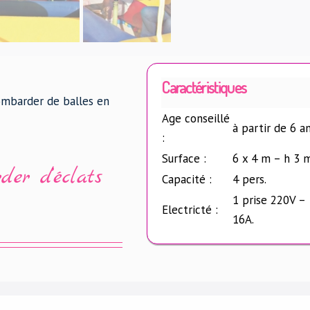
Caractéristiques
bombarder de balles en
Age conseillé
à partir de 6 a
:
Surface :
6 x 4 m – h 3 
der d’éclats
Capacité :
4 pers.
1 prise 220V –
Electricté :
16A.