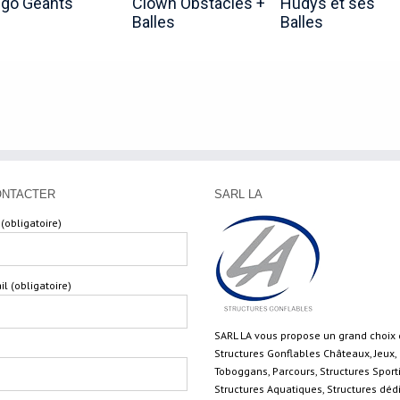
égo Géants
Clown Obstacles +
Hudys et ses
Balles
Balles
ONTACTER
SARL LA
(obligatoire)
il (obligatoire)
SARL LA vous propose un grand choix
Structures Gonflables Châteaux, Jeux,
Toboggans, Parcours, Structures Sport
Structures Aquatiques, Structures déd