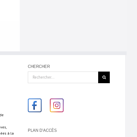
CHERCHER
Rechercher:
 de
ives,
PLAN D’ACCÈS
iées à la