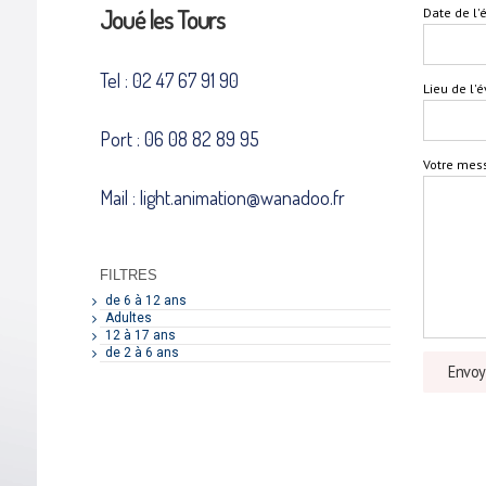
Joué les Tours
Date de l
Tel : 02 47 67 91 90
Lieu de l
Port : 06 08 82 89 95
Votre mes
Mail : light.animation@wanadoo.fr
FILTRES
de 6 à 12 ans
Adultes
12 à 17 ans
de 2 à 6 ans