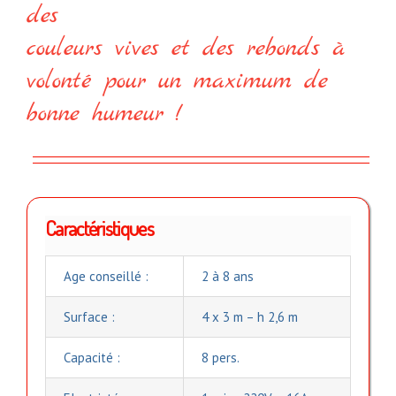
des
couleurs vives et des rebonds à
volonté pour un maximum de
bonne humeur !
Caractéristiques
Age conseillé :
2 à 8 ans
Surface :
4 x 3 m – h 2,6 m
Capacité :
8 pers.