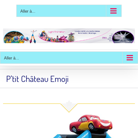
Passer
au
contenu
Aller à...
Aller à...
P'tit Château Emoji