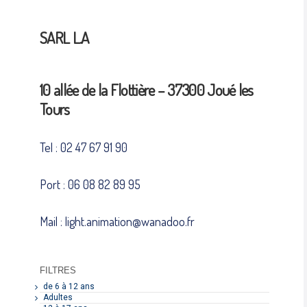
SARL L.A
10 allée de la Flottière – 37300 Joué les
Tours
Tel : 02 47 67 91 90
Port : 06 08 82 89 95
Mail : light.animation@wanadoo.fr
FILTRES
de 6 à 12 ans
Adultes