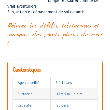
ramper et sauter comme de
vrais aventuriers.
Fun, action et dépassement de soi garantis
Relevez les défifis, éclatez-vous et
marquez des points pleins de rires
!
Caratéristiques
Age conseillé :
3 à 14 ans
Surface :
17 x 5 m – h 4 m
Capacité :
25 pers.