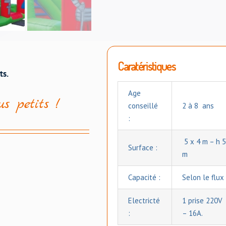
Caratéristiques
ts.
Age
s petits !
conseillé
2 à 8 ans
:
5 x 4 m – h 
Surface :
m
Capacité :
Selon le flux
Electricté
1 prise 220V
:
– 16A.