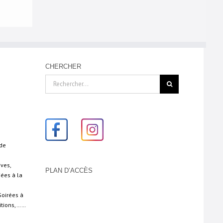
CHERCHER
Rechercher:
 de
ives,
PLAN D’ACCÈS
iées à la
Soirées à
sitions,……