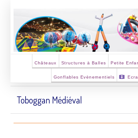
Passer
au
contenu
Châteaux
Structures à Balles
Petite Enfa
Gonflables Evènementiels
Ecr
Toboggan Médiéval