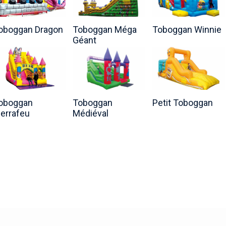
oboggan Dragon
Toboggan Méga
Toboggan Winnie
Géant
oboggan
Toboggan
Petit Toboggan
ierrafeu
Médiéval