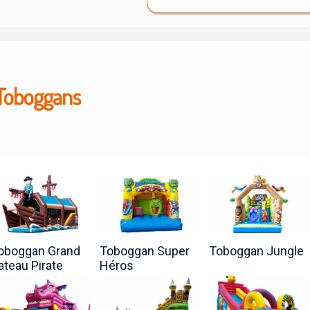
Toboggans
oboggan Grand
Toboggan Super
Toboggan Jungle
ateau Pirate
Héros