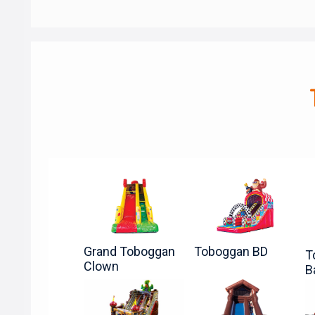
Grand Toboggan
Toboggan BD
T
Clown
B