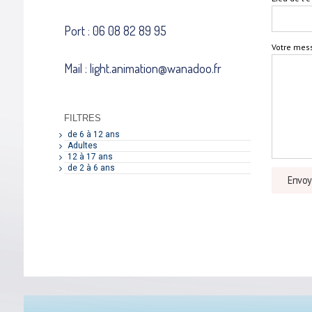
Port : 06 08 82 89 95
Votre mes
Mail : light.animation@wanadoo.fr
FILTRES
de 6 à 12 ans
Adultes
12 à 17 ans
de 2 à 6 ans