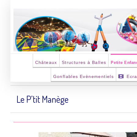
Passer
au
contenu
Châteaux
Structures à Balles
Petite Enfan
Gonflables Evènementiels
Ecr
Le P’tit Manège