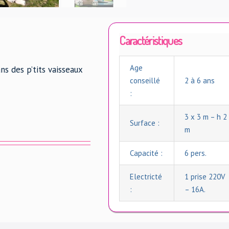
Caractéristiques
Age
s des p’tits vaisseaux
conseillé
2 à 6 ans
:
3 x 3 m – h 2
Surface :
m
Capacité :
6 pers.
Electricté
1 prise 220V
:
– 16A.