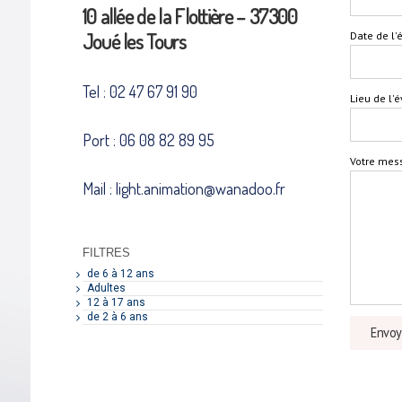
10 allée de la Flottière – 37300
Joué les Tours
Date de l
Tel : 02 47 67 91 90
Lieu de l
Port : 06 08 82 89 95
Votre mes
Mail : light.animation@wanadoo.fr
FILTRES
de 6 à 12 ans
Adultes
12 à 17 ans
de 2 à 6 ans