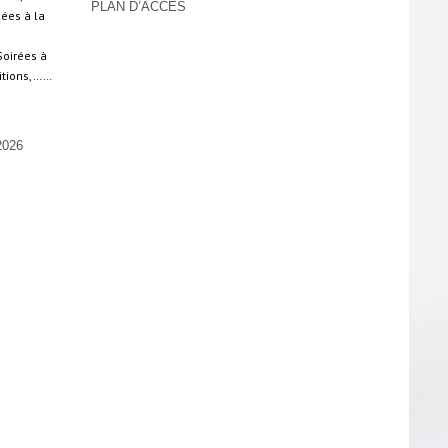
PLAN D’ACCÈS
iées à la
Soirées à
sitions,……
026