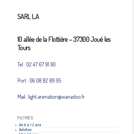
SARL L.A
10 allée de la Flottière – 37300 Joué les
Tours
Tel : 02 47 67 91 90
Port : 06 08 82 89 95
Mail : light.animation@wanadoo.fr
FILTRES
de 6 à 12 ans
Adultes