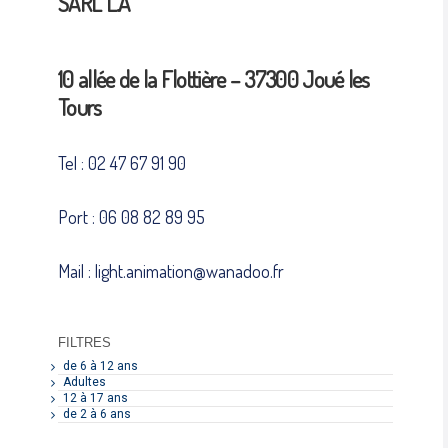
SARL L.A
10 allée de la Flottière – 37300 Joué les
Tours
Tel : 02 47 67 91 90
Port : 06 08 82 89 95
Mail : light.animation@wanadoo.fr
FILTRES
de 6 à 12 ans
Adultes
12 à 17 ans
de 2 à 6 ans