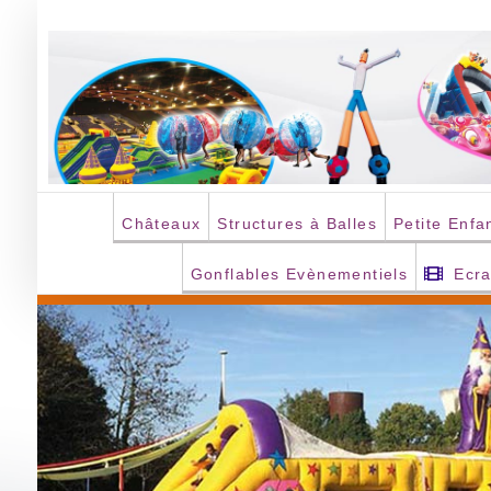
Passer
au
contenu
Châteaux
Structures à Balles
Petite Enfa
Gonflables Evènementiels
Ecr