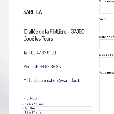
Votre e-ma
SARL L.A
Sujet
10 allée de la Flottière – 37300
Joué les Tours
Date de l
Tel : 02 47 67 91 90
Lieu de l
Port : 06 08 82 89 95
Votre mes
Mail : light.animation@wanadoo.fr
FILTRES
de 6 à 12 ans
Adultes
12 à 17 ans