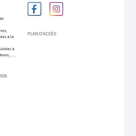
 de
ives,
PLAN D’ACCÈS
iées à la
Soirées à
sitions,……
026