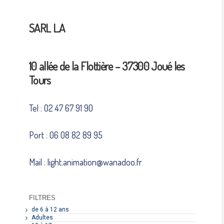
SARL L.A
10 allée de la Flottière – 37300 Joué les
Tours
Tel : 02 47 67 91 90
Port : 06 08 82 89 95
Mail : light.animation@wanadoo.fr
FILTRES
de 6 à 12 ans
Adultes